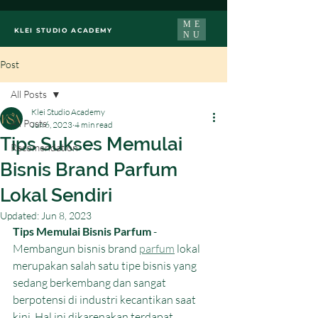
ME
KLEI STUDIO ACADEMY
NU
Post
All Posts
Klei Studio Academy
All Posts
Jun 6, 2023
4 min read
Tips Sukses Memulai
Recomendation
Bisnis Brand Parfum
Lokal Sendiri
Updated:
Jun 8, 2023
Tips Memulai Bisnis Parfum
 - 
Membangun bisnis brand 
parfum
 lokal 
merupakan salah satu tipe bisnis yang 
sedang berkembang dan sangat 
berpotensi di industri kecantikan saat 
kini. Hal ini dikarenakan terdapat 