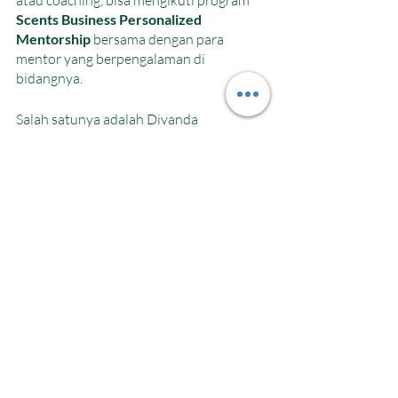
Scents Business Personalized 
Mentorship
 bersama dengan para 
mentor yang berpengalaman di 
bidangnya. 
Salah satunya adalah Divanda 
Gitadesiani, Perfumer Educator dan juga 
serial entrepreneur yang sudah 
berpengalaman dalam bisnis kecantikan, 
Klei & Clay selama 8 tahun. Karirnya 
dalam dunia bisnis sudah membawa 
berbagai hadiah ratusan juta dalam 
perlombaan bisnis, diliput berbagai 
macam media ternama seperti 
Kompas.com, SEA Today, Detik.com, 
Female Daily, dll. Selain itu, Divanda 
Gitadesiani juga ikut berpatisipasi 
menjadi mentor di StellarWoman, dan 
WomenWorks untuk support sesama 
pengusaha perempuan. Yuk, tunggu 