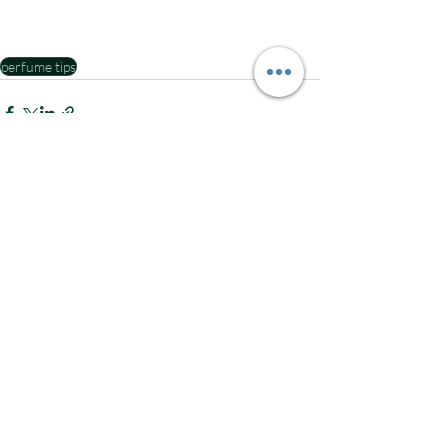
perfume tips
Recent Posts
See All