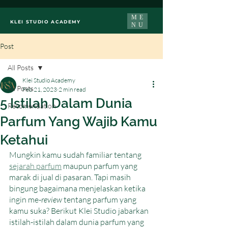
ME
KLEI STUDIO ACADEMY
NU
Post
All Posts
Klei Studio Academy
All Posts
Feb 21, 2023
2 min read
5 Istilah Dalam Dunia
Recomendation
Parfum Yang Wajib Kamu
Ketahui
Mungkin kamu sudah familiar tentang 
sejarah parfum
 maupun parfum yang 
marak di jual di pasaran. Tapi masih 
bingung bagaimana menjelaskan ketika 
ingin me-
review
 tentang parfum yang 
kamu suka? Berikut Klei Studio jabarkan 
istilah-istilah dalam dunia parfum yang 