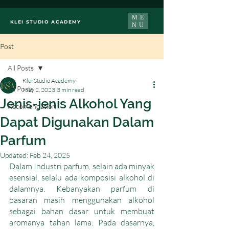
ME
KLEI STUDIO ACADEMY
NU
Post
All Posts
Klei Studio Academy
All Posts
May 2, 2023
3 min read
Jenis-jenis Alkohol Yang
Recomendation
Dapat Digunakan Dalam
Parfum
Updated:
Feb 24, 2025
Dalam Industri parfum, selain ada minyak 
esensial, selalu ada komposisi alkohol di 
dalamnya. Kebanyakan parfum di 
pasaran masih menggunakan alkohol 
sebagai bahan dasar untuk membuat 
aromanya tahan lama. Pada dasarnya, 