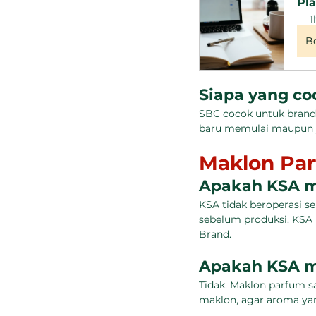
Pla
1
B
Siapa yang co
SBC cocok untuk brand 
baru memulai maupun y
Maklon Par
Apakah KSA m
KSA tidak beroperasi 
sebelum produksi. KSA 
Brand.
Apakah KSA m
Tidak. Maklon parfum s
maklon, agar aroma yan