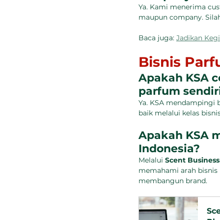
Ya. Kami menerima cus
maupun company. Silah
Baca juga: 
Jadikan Keg
Bisnis Par
Apakah KSA c
parfum sendir
Ya. KSA mendampingi b
baik melalui kelas bi
Apakah KSA me
Indonesia?
Melalui 
Scent Business
memahami arah bisnis 
membangun brand.
Sc