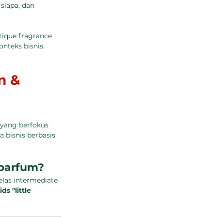
siapa, dan 
ique fragrance 
nteks bisnis. 
m & 
 yang berfokus 
bisnis berbasis 
 parfum?
las intermediate 
s "little 