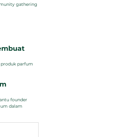
munity gathering 
embuat 
 produk parfum 
um 
ntu founder 
mum dalam 