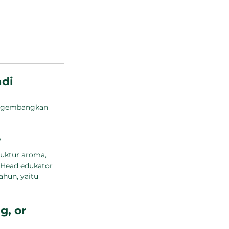
di 
engembangkan 
?
uktur aroma, 
 Head edukator 
hun, yaitu 
, or 