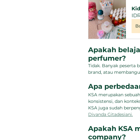
Ki
IDR
B
Apakah belaja
perfumer?
Tidak. Banyak peserta
brand, atau membangun
Apa perbedaa
KSA merupakan sebuah 
konsistensi, dan konte
KSA juga sudah berpeng
Divanda Gitadesiani.
Apakah KSA me
company? 