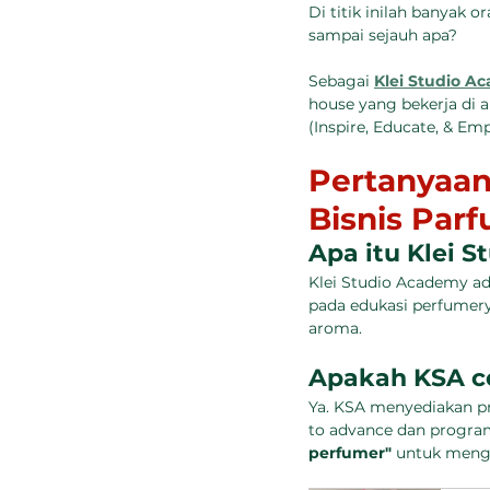
Di titik inilah banyak 
sampai sejauh apa?
Sebagai 
Klei Studio A
house yang bekerja di a
(Inspire, Educate, & Em
Pertanyaan
Bisnis Par
Apa itu Klei 
Klei Studio Academy ad
pada edukasi perfumer
aroma.
Apakah KSA co
Ya. KSA menyediakan pr
to advance dan progra
perfumer"
 untuk meng