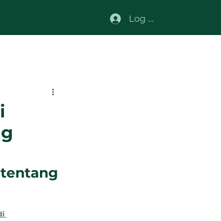
Log In
i
ng
 tentang 
i 