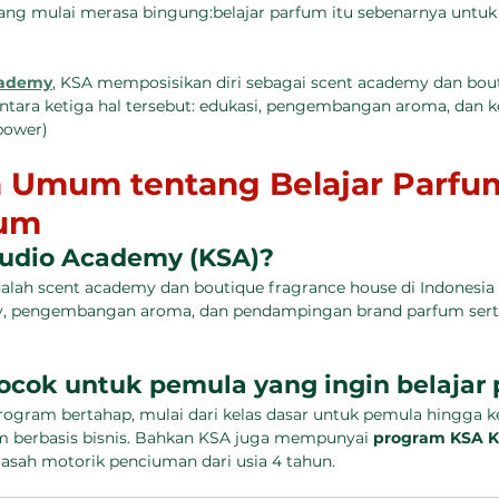
orang mulai merasa bingung:belajar parfum itu sebenarnya untuk 
cademy
, KSA memposisikan diri sebagai scent academy dan bout
ntara ketiga hal tersebut: edukasi, pengembangan aroma, dan ko
power)
 Umum tentang Belajar Parfu
fum
Studio Academy (KSA)?
alah scent academy dan boutique fragrance house di Indonesia
y, pengembangan aroma, dan pendampingan brand parfum serta 
cok untuk pemula yang ingin belajar
ogram bertahap, mulai dari kelas dasar untuk pemula hingga ke
m berbasis bisnis. Bahkan KSA juga mempunyai 
program KSA Kid
asah motorik penciuman dari usia 4 tahun.