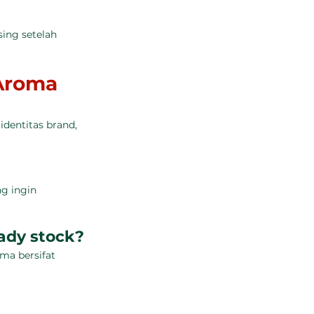
ing setelah 
Aroma
dentitas brand, 
g ingin 
ady stock?
ma bersifat 