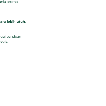
unia aroma, 
ara lebih utuh
, 
agai panduan 
egis.