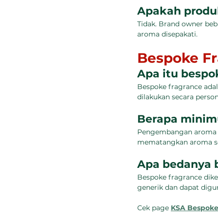
Apakah produk
Tidak. Brand owner beb
aroma disepakati.
Bespoke F
Apa itu bespo
Bespoke fragrance ada
dilakukan secara perso
Berapa minim
Pengembangan aroma di
mematangkan aroma se
Apa bedanya b
Bespoke fragrance dike
generik dan dapat digu
Cek page 
KSA Bespok