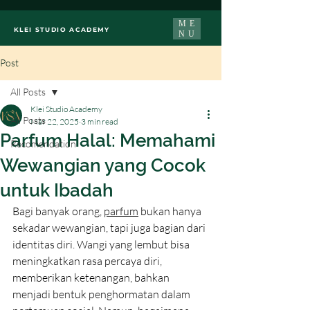
ME
KLEI STUDIO ACADEMY
NU
Post
All Posts
Klei Studio Academy
All Posts
Mar 22, 2025
3 min read
Parfum Halal: Memahami
Recomendation
Wewangian yang Cocok
untuk Ibadah
Bagi banyak orang, 
parfum
 bukan hanya 
sekadar wewangian, tapi juga bagian dari 
identitas diri. Wangi yang lembut bisa 
meningkatkan rasa percaya diri, 
memberikan ketenangan, bahkan 
menjadi bentuk penghormatan dalam 