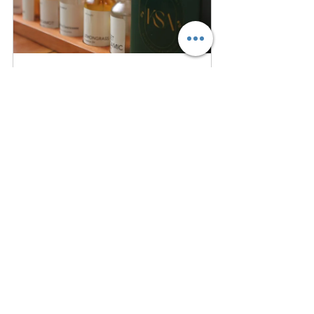
The Art of Perfumery 101
undefined
Book Now
Recent Posts
See All