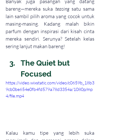
Banyak juga pasangan yang datang 
bareng—mereka suka 
teasing
 satu sama 
lain sambil pilih aroma yang cocok untuk 
masing-masing. Kadang malah bikin 
parfum dengan inspirasi dari kisah cinta 
mereka sendiri. Serunya? Setelah kelas 
sering lanjut makan bareng!
The Quiet but 
Focused 
https://video.wixstatic.com/video/c0659b_18b3
9cb0be654e0fb4fd579a78d3354a/1080p/mp
4/file.mp4
Kalau kamu tipe yang lebih suka 