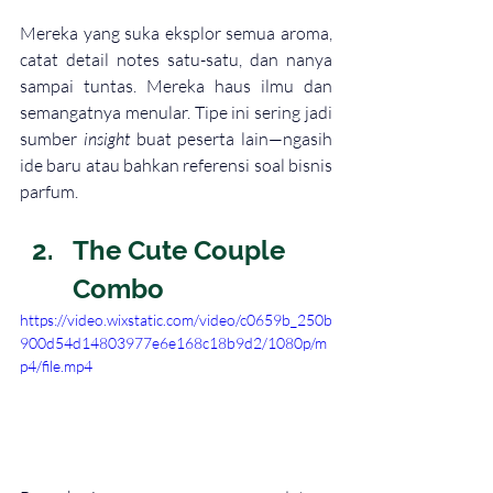
Mereka yang suka eksplor semua aroma, 
catat detail notes satu-satu, dan nanya 
sampai tuntas. Mereka haus ilmu dan 
semangatnya menular. Tipe ini sering jadi 
sumber 
insight
 buat peserta lain—ngasih 
ide baru atau bahkan referensi soal bisnis 
parfum.
The Cute Couple 
Combo 
https://video.wixstatic.com/video/c0659b_250b
900d54d14803977e6e168c18b9d2/1080p/m
p4/file.mp4