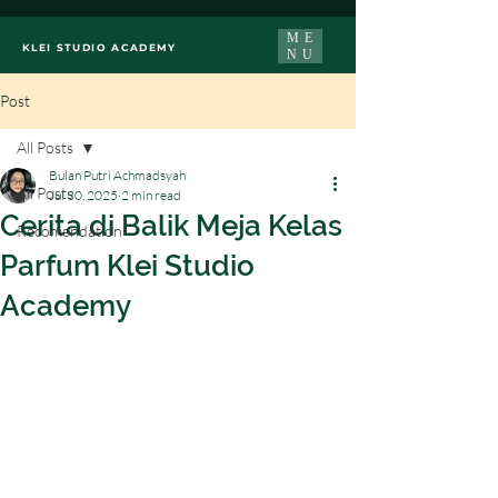
ME
KLEI STUDIO ACADEMY
NU
Post
All Posts
Bulan Putri Achmadsyah
All Posts
Jul 30, 2025
2 min read
Cerita di Balik Meja Kelas
Recomendation
Parfum Klei Studio
Academy