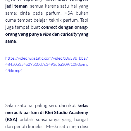
jadi teman
, semua karena satu hal yang 
sama: cinta pada parfum. 
KSA bukan 
cuma tempat belajar teknik parfum. Tapi 
juga tempat buat 
connect
 dengan orang-
orang yang punya 
vibe
 dan 
curiosity
 yang 
sama
.
https://video.wixstatic.com/video/c0659b_bba7
484a0b3a4a29b10d7c3493d5a309/1080p/mp
4/file.mp4
Salah satu hal paling seru dari ikut 
kelas 
meracik parfum di Klei Studio Academy 
(KSA)
 adalah suasananya yang hangat 
dan penuh koneksi. Meski satu meja diisi 