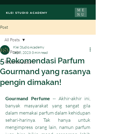
ME
KLEI STUDIO ACADEMY
NU
Post
All Posts
Klei Studio Academy
All Posts
Sep 8, 2023
3 min read
5 Rekomendasi Parfum
Recomendation
Gourmand yang rasanya
pengin dimakan!
Gourmand Perfume 
-- Akhir-akhir ini, 
banyak masyarakat yang sangat gila 
dalam memakai parfum dalam kehidupan 
sehari-harinya. Tak hanya untuk 
mengimpress orang lain, namun parfum 