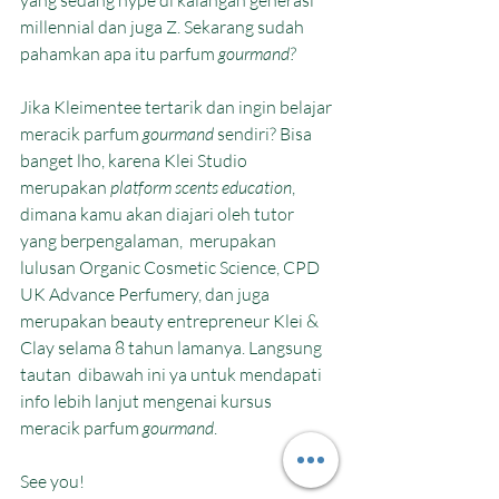
yang sedang hype di kalangan generasi 
millennial dan juga Z. Sekarang sudah 
pahamkan apa itu parfum 
gourmand?
Jika
Kleimentee tertarik dan ingin belajar 
meracik parfum 
gourmand
 sendiri? Bisa 
banget lho, karena Klei Studio 
merupakan 
platform scents education
, 
dimana kamu akan diajari oleh tutor 
yang berpengalaman,  merupakan 
lulusan Organic Cosmetic Science, CPD 
UK Advance Perfumery, dan juga 
merupakan beauty entrepreneur Klei & 
Clay selama 8 tahun lamanya. Langsung 
tautan  dibawah ini ya untuk mendapati 
info lebih lanjut mengenai kursus 
meracik parfum 
gourmand
. 
See you!