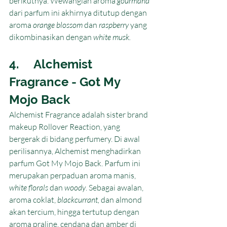
berikutnya. Wewangian aroma 
gourmand
dari parfum ini akhirnya ditutup dengan 
aroma 
orange blossom 
dan
 raspberry
 yang 
dikombinasikan dengan
 white musk.
4.     Alchemist 
Fragrance - Got My 
Mojo Back
Alchemist Fragrance adalah sister brand 
makeup Rollover Reaction, yang 
bergerak di bidang perfumery. Di awal 
perilisannya, Alchemist menghadirkan 
parfum Got My Mojo Back. Parfum ini 
merupakan perpaduan aroma manis, 
white florals
 dan 
woody
. Sebagai awalan, 
aroma coklat, 
blackcurrant,
 dan almond 
akan tercium, hingga tertutup dengan 
aroma praline, cendana dan amber di 