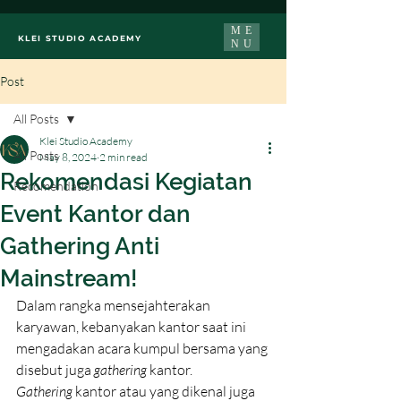
ME
KLEI STUDIO ACADEMY
NU
Post
All Posts
Klei Studio Academy
All Posts
May 8, 2024
2 min read
Rekomendasi Kegiatan
Recomendation
Event Kantor dan
Gathering Anti
Mainstream!
Dalam rangka mensejahterakan 
karyawan, kebanyakan kantor saat ini 
mengadakan acara kumpul bersama yang 
disebut juga 
gathering 
kantor. 
Gathering
 kantor atau yang dikenal juga 