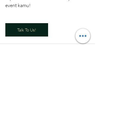
event kamu!
Talk To Us!
Recent Posts
See All